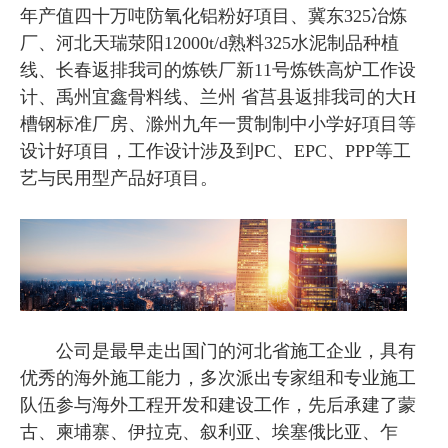
年产值四十万吨防氧化铝粉好項目、冀东325冶炼
厂、河北天瑞荥阳12000t/d熟料325水泥制品种植
线、长春返排我司的炼铁厂新11号炼铁高炉工作设
计、禹州宜鑫骨料线、兰州 省莒县返排我司的大H
槽钢标准厂房、滁州九年一贯制制中小学好項目等
设计好項目，工作设计涉及到PC、EPC、PPP等工
艺与民用型产品好項目。
公司是最早走出国门的河北省施工企业，具有
优秀的海外施工能力，多次派出专家组和专业施工
队伍参与海外工程开发和建设工作，先后承建了蒙
古、柬埔寨、伊拉克、叙利亚、埃塞俄比亚、乍