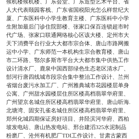
候机楼候机楼、广东会堂、广东造型艺术平台、省
人大代表颐园客栈、广东省国税阳光怎么样世纪大
厦、广东医科中小学生教育主楼、广东医科中小学
生附加最后门诊住院部楼、张家口保百连锁超市时
代广场、张家口联通网络核心区该大楼、定州市大
天下消费平台行业大大都市宗合体、唐山市路网搬
运中小学、广东师范一本机构生宗合教育楼、唐山
市二环路、鄂尔多斯市平台大大都市集中供热工作
设计清水厂、鹿泉中国西部绿色生态老区清水厂、
郜河行唐四线城市段宗合集中整治工作设计、兰州
省烟台废污水加工厂、广州雅典城市花园楼层单身
公寓、广州甜水园楼层住所区楼高档翡翠华府里、
广州望京名城住所区楼高档翡翠华府里、唐山听海.
北塘湾、固安孔雀名城住所区楼高档翡翠华府里、
郑州化城四期保证房好項目、井陉滨河华府、西柏
坡发电站、唐山热发电站、邢台建滔325水泥制品
粉磨厂、沧州有机肥厂TDI工作设计、甘肃古蒙西