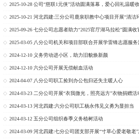
2025-10-28
公司“慈联1元侠”活动圆满落幕，爱心回礼温暖
2025-10-21
河北四建:三分公司鹿泉职教中心项目开展“清洁
境”志愿服务活动
2025-09-26
七分公司志愿者助力“2025官厅湖马拉松”圆满收
2025-03-05
八分公司机关和项目部联合开展学雷锋志愿服务
2024-12-10
义务劳动进小区，助力旧貌焕新颜
2024-12-10
六分公司开展无偿献血活动
2024-04-07
八分公司职工捡到办公包归还失主暖人心
2024-03-23
二分公司开展“衣我微光，照亮远方”衣物捐赠活
2024-03-13
河北四建:六分公司职工杨永伟见义勇为显担当
2024-03-12
五分公司组织春季义务植树活动
2024-03-09
河北四建:七分公司团支部开展“寸草心爱老敬老