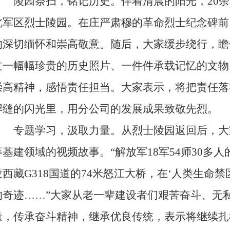
陵园祭扫，铭记历史。伴着清晨的阳光，20余
北军区烈士陵园。在庄严肃穆的革命烈士纪念碑前
的深切缅怀和崇高敬意。随后，大家缓步绕行，瞻
过一幅幅珍贵的历史照片、一件件承载记忆的文物
崇高精神，感悟责任担当。大家表示，将把责任落
焊缝的闪光里，用分公司的发展成果致敬先烈。
专题学习，汲取力量。从烈士陵园返回后，大
等基建领域的视频故事。“解放军18军54师30多
设西藏G318国道的74米怒江大桥，在‘人类生命禁
的奇迹……”大家从老一辈建设者们艰苦奋斗、无
量，传承奋斗精神，继承优良传统，表示将继续扎