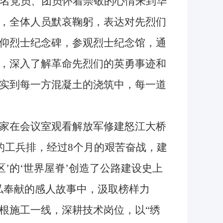
名党员、团员怀着崇敬的心情来到华
，全体人员默哀鞠躬，表达对先烈们
仰烈士纪念碑，参观烈士纪念馆，通
，深入了解革命先烈们的英勇事迹和
实到每一方混凝土的浇筑中，每一道
家在会议室观看解放军修建怒江大桥
人的工兵排，经过8个月的艰苦奋战，建
区’的‘世界屋脊’创造了公路建设史上
私奉献的感人故事中，汲取榜样力
根施工一线，深耕技术岗位，以“绣