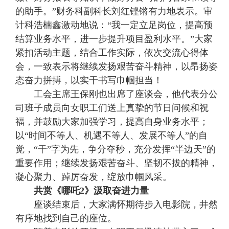
的助手。”财务科副科长刘红铿锵有力地表示。审
计科浩楠鑫激动地说：“我一定立足岗位，提高预
结算业务水平，进一步提升项目盈利水平。”大家
紧扣活动主题，结合工作实际，依次交流心得体
会，一致表示将继续发扬艰苦奋斗精神，以昂扬姿
态奋力拼搏，以实干书写巾帼担当！
工会主席王保刚也出席了座谈会，他代表分公
司班子成员向女职工们送上真挚的节日问候和祝
福，并鼓励大家加强学习，提高自身业务水平；
以“时间不等人、机遇不等人、发展不等人”的自
觉，“干”字为先，争分夺秒，充分发挥“半边天”的
重要作用；继续发扬艰苦奋斗、坚韧不拔的精神，
凝心聚力、踔厉奋发，绽放巾帼风采。
共赏《哪吒2》汲取奋进力量
座谈结束后，大家满怀期待步入电影院，井然
有序地找到自己的座位。