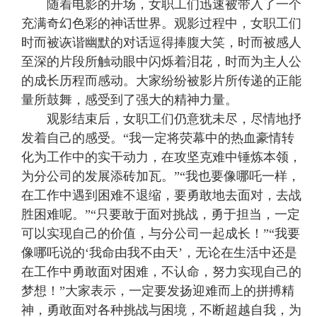
随着电影的开场，女职工们迅速被带入了一个
充满奇幻色彩的神话世界。观影过程中，女职工们
时而被诙谐幽默的对话逗得捧腹大笑，时而被感人
至深的片段所触动眼中闪烁着泪花，时而为主人公
的成长历程而感动。大家纷纷被影片所传递的正能
量所鼓舞，感受到了强大的精神力量。
观影结束后，女职工们仍意犹未尽，尽情地抒
发着自己的感受。“我一定将荧幕中的热血豪情转
化为工作中的实干动力，在攻坚克难中锤炼本领，
为分公司的发展添砖加瓦。”“我也要像哪吒一样，
在工作中遇到困难不退缩，要勇敢地去面对，去战
胜困难呢。”“只要敢于面对挑战，勇于担当，一定
可以实现自己的价值，与分公司一起成长！”“我要
像哪吒说的‘我命由我不由天’，无论在生活中还是
在工作中勇敢面对困难，不认命，努力实现自己的
梦想！”大家表示，一定要发扬迎难而上的拼搏精
神，勇敢面对各种挑战与困境，不断超越自我，为