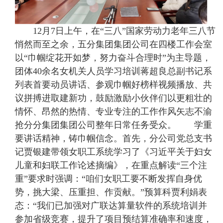
12月7日上午，在“三八”国家劳动力老年三八节
悄然而至之余，五分集团集团公司在四楼工作会室
以“巾帼绽花开如梦，努力奋斗合理时”为主导题，
团体40余名女机关人员学习培训蒋超良总副书记系
列表首要动员讲话、参观巾帼好榜样视频播放、共
议拼搏进取建新功，鼓励激励小伙伴们以更粗壮的
情怀、昂然的热情、专业专注的工作作风矢志不渝
抢分分集团集团公司整年日常任务受众。 学重
要讲话精神，铸巾帼信念。首先，分公司党总支书
记贾银建带领女职工系统学习了《习近平关于妇女
儿童和妇联工作论述摘编》，在重点解读“三个注
重”要求时强调：“咱们女职工要不断发挥自身优
势，挑大梁、压重担、作贡献。”预算科贾利娟表
态：“我们已加强对广联达算量软件的系统培训并
参加省级竞赛，提升了项目预结算准确率和速度，