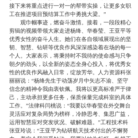
接下来将重点进行一对一的帮带实操，让更多女职
工在推进项目预结算工作中勇挑大梁。”
观巾帼事迹，燃奋斗激情。接着，一段段精心
剪辑的视频带领大家走进杨绛、华春莹、王亚平等
优秀女性的奋斗人生。她们在各自领域展现出的坚
韧、智慧、钻研等优良作风深深感染着在场的每一
个人。大家表示，将秉持时不我待的使命感与只争
朝夕的劲头，以全新的姿态全身心投入，将优秀女
性的优良作风融入日常，绽放芳华。人力资源科张
丽丽说：“杨绛先生于动荡岁月中矢志不渝、坚守
信念的精神令我由衷钦佩。我将以更高标准严于律
己，主动承担更多任务，保质保量完成科室的具体
工作。”法律科闫桃说：“我要以华春莹在外交舞台
灵活应对复杂局势为榜样，冷静思考、集思广益，
运用智慧应对突发状况、破解难题。”工程技术科
张亚玲说：“王亚平为钻研航天技术付出的不懈努